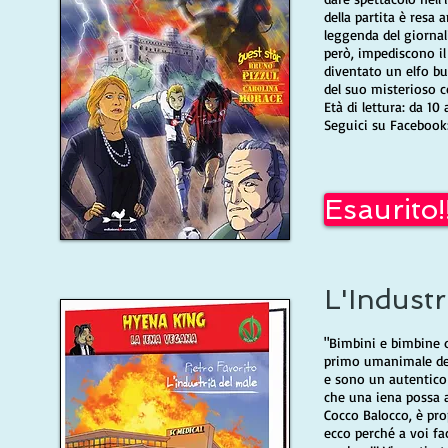
della partita è resa 
leggenda del giornal
però, impediscono il 
diventato un elfo bu
del suo misterioso c
Età di lettura: da 10
Seguici su Faceboo
Esaurito!
L'Industr
"Bimbini e bimbine d
primo umanimale del
e sono un autentico d
che una iena possa 
Cocco Balocco, è pro
ecco perché a voi f