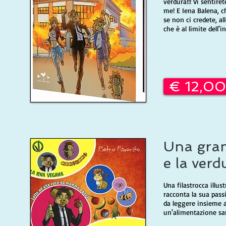
verdura!!! Vi sentire
me! E Iena Balena, c
se non ci credete, a
che è al limite dell'in
€ 12,00
Una grand
e la verd
Una filastrocca illus
racconta la sua pass
da leggere insieme a
un'alimentazione sana