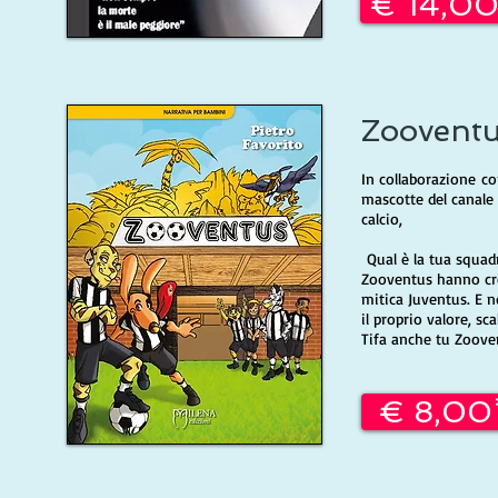
€ 14,0
Zoovent
In collaborazione co
mascotte del canale 
calcio,
Qual è la tua squadr
Zooventus hanno crea
mitica Juventus. E 
il proprio valore, sc
Tifa anche tu Zoove
€ 8,00