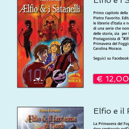
Elfio e i 
Primo capitolo della
Pietro Favorito. Edi
le librerie d'Italia 
di una serie che non l
delle storie, sia per
Protagonista di "Ælfi
Primavera del Foggia
Carolina Morace.
Seguici su Faceboo
€ 12,00
Elfio e i
La Primavera del Fo
dare spettacolo nell